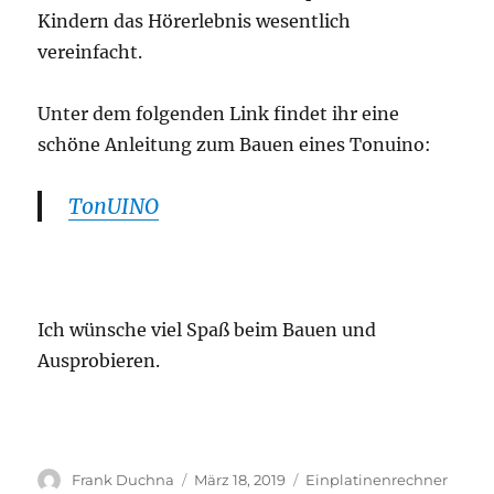
Kindern das Hörerlebnis wesentlich
vereinfacht.
Unter dem folgenden Link findet ihr eine
schöne Anleitung zum Bauen eines Tonuino:
TonUINO
Ich wünsche viel Spaß beim Bauen und
Ausprobieren.
Autor
Veröffentlicht
Kategorien
Frank Duchna
März 18, 2019
Einplatinenrechner