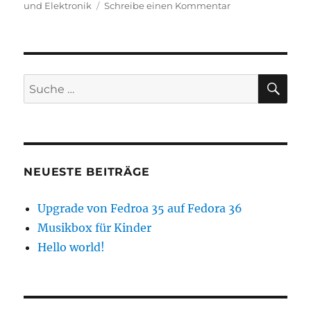
am
zu
und Elektronik
Schreibe einen Kommentar
Musikbox
für
Kinder
SU
Suche
nach:
NEUESTE BEITRÄGE
Upgrade von Fedroa 35 auf Fedora 36
Musikbox für Kinder
Hello world!